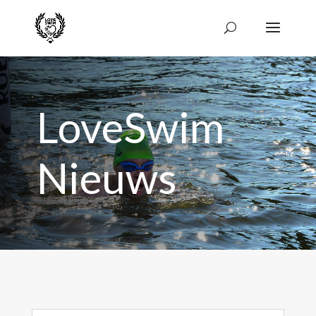
LoveSwim
Nieuws