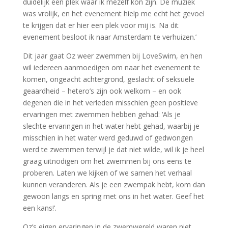
duidelijk een plek waar ik mezelf kon zijn. De muziek
was vrolijk, en het evenement hielp me echt het gevoel
te krijgen dat er hier een plek voor mij is. Na dit
evenement besloot ik naar Amsterdam te verhuizen.’
Dit jaar gaat Oz weer zwemmen bij LoveSwim, en hen
wil iedereen aanmoedigen om naar het evenement te
komen, ongeacht achtergrond, geslacht of seksuele
geaardheid – hetero’s zijn ook welkom – en ook
degenen die in het verleden misschien geen positieve
ervaringen met zwemmen hebben gehad: ‘Als je
slechte ervaringen in het water hebt gehad, waarbij je
misschien in het water werd geduwd of gedwongen
werd te zwemmen terwijl je dat niet wilde, wil ik je heel
graag uitnodigen om het zwemmen bij ons eens te
proberen. Laten we kijken of we samen het verhaal
kunnen veranderen. Als je een zwempak hebt, kom dan
gewoon langs en spring met ons in het water. Geef het
een kans!’.
Oz’s eigen ervaringen in de zwemwereld waren niet