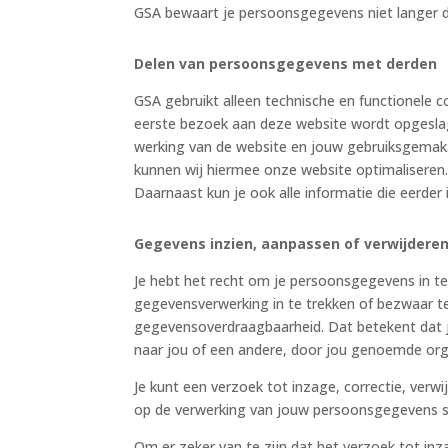
GSA bewaart je persoonsgegevens niet langer d
Delen van persoonsgegevens met derden
GSA gebruikt alleen technische en functionele co
eerste bezoek aan deze website wordt opgeslag
werking van de website en jouw gebruiksgemak.
kunnen wij hiermee onze website optimaliseren. 
Daarnaast kun je ook alle informatie die eerder 
Gegevens inzien, aanpassen of verwijdere
Je hebt het recht om je persoonsgegevens in te
gegevensverwerking in te trekken of bezwaar 
gegevensoverdraagbaarheid. Dat betekent dat j
naar jou of een andere, door jou genoemde orga
Je kunt een verzoek tot inzage, correctie, ver
op de verwerking van jouw persoonsgegevens 
Om er zeker van te zijn dat het verzoek tot inz