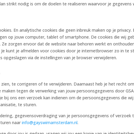
an strikt nodig is om de doelen te realiseren waarvoor je gegevens
okies. En analytische cookies die geen inbreuk maken op je privacy. E
en op jouw computer, tablet of smartphone. De cookies die wij gebr
 Ze zorgen ervoor dat de website naar behoren werkt en onthouden 
Je kunt je afmelden voor cookies door je internetbrowser zo in te s
is opgeslagen via de instellingen van je browser verwijderen.
n
 zien, te corrigeren of te verwijderen. Daarnaast heb je het recht 
te maken tegen de verwerking van jouw persoonsgegevens door GSA 
e bij ons een verzoek kan indienen om de persoonsgegevens die wij
nisatie, te sturen.
wijdering, gegevensoverdraging van je persoonsgegevens of verzoek 
sturen naar
info@gayswimamsterdam.nl
.
age door jou is gedaan, vragen wij jou een kopie van je identiteitsb