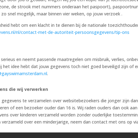
e zone, de strook met nummers onderaan het paspoort), paspoortn
 zo snel mogelijk, maar binnen vier weken, op jouw verzoek .
jkheid hebt om een klacht in te dienen bij de nationale toezichthoud
evens.nl/nl/contact-met-de-autoriteit-persoonsgegevens/tip-ons
serieus en neemt passende maatregelen om misbruik, verlies, on
ij het idee hebt dat jouw gegevens toch niet goed beveiligd zijn of 
@gayswimamsterdam.nl
.
ens die wij verwerken
ie gegevens te verzamelen over websitebezoekers die jonger zijn da
ren of een bezoeker ouder dan 16 is. Wij raden ouders dan ook aan be
ens over kinderen verzameld worden zonder ouderlijke toestemming. 
 verzameld over een minderjarige, neem dan contact met ons op v