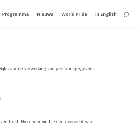
Programma
Nieuws
World Pride
In English
lijk voor de verwerking van persoonsgegevens
l
.
rstrekt. Hieronder vind je een overzicht van