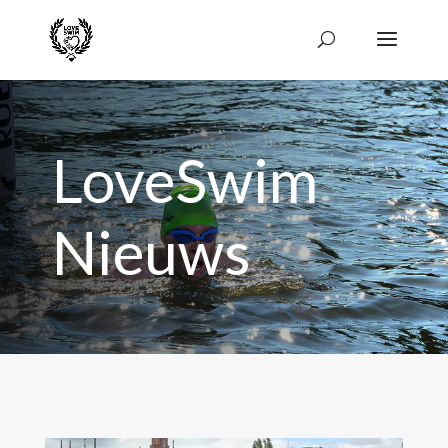
LoveSwim
Nieuws