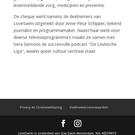
levensreddende zorg, medicijnen en preventie.
De cheque werd namens de deelnemers van
LoveSwim uitgereikt door Anne-Fleur Schipper, bekend
journalist en programmamaker. Naast haar werk voor
diverse televisieprogramma’s maakt ze samen met
Vera Siemons de succesvolle podcast "De Lesbische
Liga", waarin queer cultuur centraal staat.
Privacy en Cookieverklaring
Deelnemersvoorwaarden
LoveSwim is onderdeel van Gay Swim Amsterdam. Kvk 40539419.