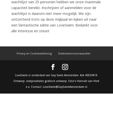
wachtlijst van 25 personen hebben we onze maximale
capaciteit bereikt. Inschrijven of aanmelden voor de
wachtlijst is daarom niet meer mogelijk. We zijn
ontzettend trots op deze mijlpaal en kijken uit naar
een fantastische editie van LoveSwim. Bedankt voor
alle interesse en steun!
Privacy en Cookieverklaring
Deelnemersvoorwaarden
LoveSwim is onderdeel van Gay Swim Amsterdam. Kvk 40539419.
Ontwerp: evelynedielen grafisch ontwerp. Foto's Hannah van Herk
e.a. Contact: LoveSwim@GaySwimAmsterdam.nl