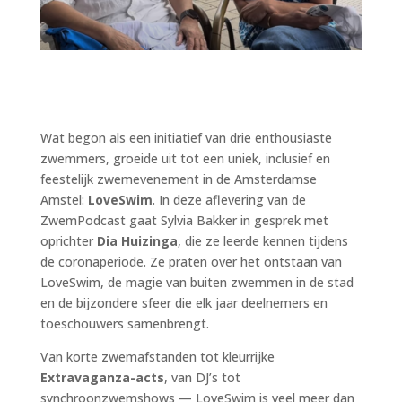
Wat begon als een initiatief van drie enthousiaste
zwemmers, groeide uit tot een uniek, inclusief en
feestelijk zwemevenement in de Amsterdamse
Amstel:
LoveSwim
. In deze aflevering van de
ZwemPodcast gaat Sylvia Bakker in gesprek met
oprichter
Dia Huizinga
, die ze leerde kennen tijdens
de coronaperiode. Ze praten over het ontstaan van
LoveSwim, de magie van buiten zwemmen in de stad
en de bijzondere sfeer die elk jaar deelnemers en
toeschouwers samenbrengt.
Van korte zwemafstanden tot kleurrijke
Extravaganza-acts
, van DJ’s tot
synchroonzwemshows — LoveSwim is veel meer dan