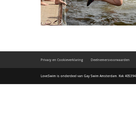
Privacy en Cookieverklaring
Deelnemersvoorwaarden
LoveSwim is onderdeel van Gay Swim Amsterdam. Kvk 405394