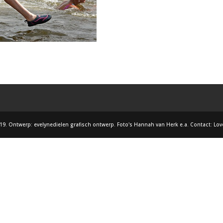
19. Ontwerp: evelynedielen grafisch ontwerp. Foto's Hannah van Herk e.a. Contact: