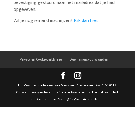
bevestiging gestuurd naar het mailadres dat je had
opgeveven.
Wil je nog iemand inschrijven?
Klik dan hier.
Privacy en Cookieverklaring
Deelnemersvoorwaarden
LoveSwim is onderdeel van Gay Swim Amsterdam. Kvk 40539419.
Ontwerp: evelynedielen grafisch ontwerp. Foto's Hannah van Herk
e.a. Contact: LoveSwim@GaySwimAmsterdam.nl